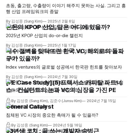
초동, 출고량, 수출량이 이야기 해주지 못하는 사실. 그리고 흥
행 산업 프레임워크의 종말
By 김성중 (Sung Kim)
2025년 2월 6일
혼돈의 KPOP 산업, 답은 어디에 있을까?
2025년 KPOP 산업의 do-or-die 챌린지
By 김성중 (Sung Kim)
2025년 1월 17일
내수 절벽을 맞닥뜨린 한국 VC, 해외로의 돌파
구가 있을까?
Index ventures의 글로벌 성공에서 한국판 힌트를 찾아보자
By 김성중 (Sung Kim)
2024년 7월 30일
[PE Case Study](5)프랙시스 캐피탈 파트너
스 - 컨설턴트의 눈과 VC의 심장을 가진 PE
By 김성중 (Sung Kim), 김준수(Junsu Kim)
2024년 7월 15일
General Catalyst
침체된 VC 시장의 중요한 촉매가 될 수 있을까?
By 김성중 (Sung Kim)
2024년 5월 16일
93년생 코치 : 글 쓰는 개발자 송범근