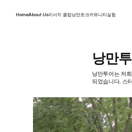
Home
About Us
리서치 클럽
낭만토크
커뮤니티
실험
낭만투
낭만투어는 저희
되었습니다. 스