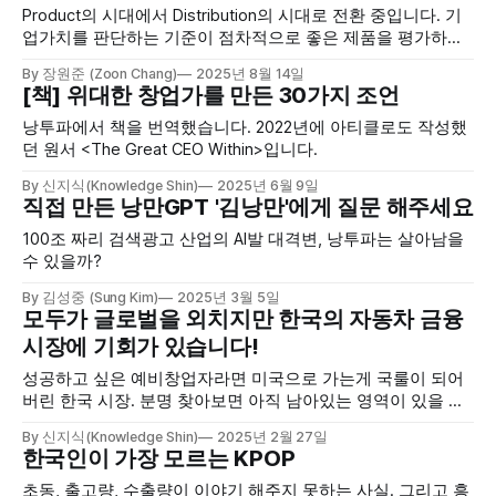
Product의 시대에서 Distribution의 시대로 전환 중입니다. 기
업가치를 판단하는 기준이 점차적으로 좋은 제품을 평가하던
프레임워크에서 좋은 유통으로 바뀌면 Valuation 로직은 어떻
By 장원준 (Zoon Chang)
2025년 8월 14일
게 바뀔까요?
[책] 위대한 창업가를 만든 30가지 조언
낭투파에서 책을 번역했습니다. 2022년에 아티클로도 작성했
던 원서 <The Great CEO Within>입니다.
By 신지식(Knowledge Shin)
2025년 6월 9일
직접 만든 낭만GPT '김낭만'에게 질문 해주세요
100조 짜리 검색광고 산업의 AI발 대격변, 낭투파는 살아남을
수 있을까?
By 김성중 (Sung Kim)
2025년 3월 5일
모두가 글로벌을 외치지만 한국의 자동차 금융
시장에 기회가 있습니다!
성공하고 싶은 예비창업자라면 미국으로 가는게 국룰이 되어
버린 한국 시장. 분명 찾아보면 아직 남아있는 영역이 있을 것
이라 생각합니다. 오늘은 유니콘이 나올 수 있는 '자동차 금융
By 신지식(Knowledge Shin)
2025년 2월 27일
산업'에 대해서 탐구해보겠습니다.
한국인이 가장 모르는 KPOP
초동, 출고량, 수출량이 이야기 해주지 못하는 사실. 그리고 흥