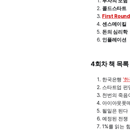
투자의 모험
콜드스타트
First Round
센스메이킬
돈의 심리학
인플레이션
4회차 책 목록
한국은행
'
스타트업 펀
천번의 죽음
아이아웃풋
될일은 된다
예정된 전쟁
1%를 읽는 