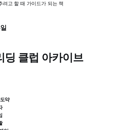
려고 할 때 가이드가 되는 책
4일
리딩 클럽 아카이브
 도약
자
임
활