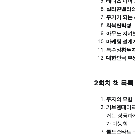
테니스 이너
실리콘밸리의
무기가 되는
회복탄력성
아무도 지켜
마케팅 설계
특수상황투
대한민국 부
2회차 책 목록
투자의 모험
기브엔테이
커는 성공하게
가 가능함
콜드스타트