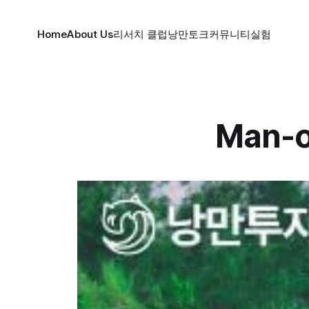
Home
About Us
리서치 클럽
낭만토크
커뮤니티
실험
Man-o