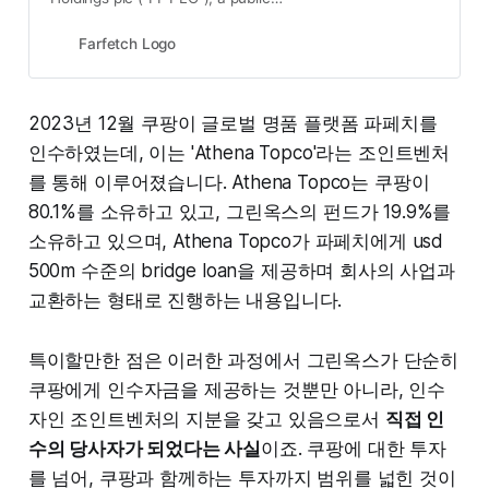
limited company organized under
the laws of England and Wales and
Farfetch Logo
a wholly owned direct subsidiary of
Farfetch Limited, informed the
board of directors of Farfetch
2023년 12월 쿠팡이 글로벌 명품 플랫폼 파페치를
Limited (the “Board”) that it had
인수하였는데, 이는 'Athena Topco'라는 조인트벤처
entered into (i) a committed first
lien delayed draw term loan facility
를 통해 이루어졌습니다. Athena Topco는 쿠팡이
in an aggregate principal amount of
80.1%를 소유하고 있고, 그린옥스의 펀드가 19.9%를
$500 million (the “Bridge Loan
Facility”) with certain direct and/or
소유하고 있으며, Athena Topco가 파페치에게 usd
indirect subsidiaries of FF PLC, as
500m 수준의 bridge loan을 제공하며 회사의 사업과
borrowers and/or guarantors and
교환하는 형태로 진행하는 내용입니다.
Athena Topco LP, a Delaware
limited partnership (“ Athena
Topco”), an entity owned by
특이할만한 점은 이러한 과정에서 그린옥스가 단순히
Coupang, Inc. (“Coupang”), and
쿠팡에게 인수자금을 제공하는 것뿐만 아니라, 인수
funds managed and/or advised by
Greenoaks Capital Partners LLC
자인 조인트벤처의 지분을 갖고 있음으로서
직접 인
(“Greenoaks”), as lender (the loans
수의 당사자가 되었다는 사실
이죠. 쿠팡에 대한 투자
drawn on the Bridge Loan Facility
를 넘어, 쿠팡과 함께하는 투자까지 범위를 넓힌 것이
from time to time, collectively, the