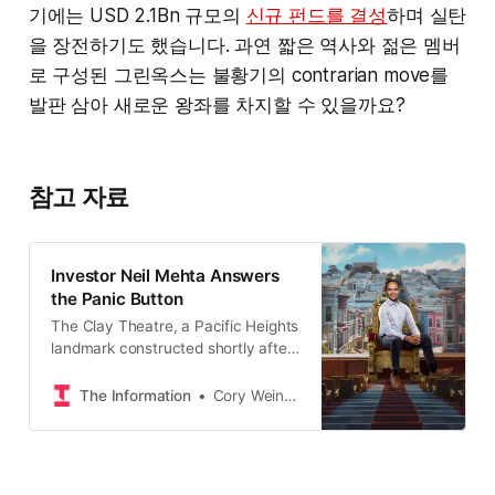
기에는 USD 2.1Bn 규모의
신규 펀드를 결성
하며 실탄
을 장전하기도 했습니다. 과연 짧은 역사와 젊은 멤버
로 구성된 그린옥스는 불황기의 contrarian move를
발판 삼아 새로운 왕좌를 차지할 수 있을까요?
참고 자료
Investor Neil Mehta Answers
the Panic Button
The Clay Theatre, a Pacific Heights
landmark constructed shortly after
the 1906earthquake, has stood
empty for four years on a busy
The Information
Cory Weinberg
stretch of Fillmore Street, the
exterior poster frames as vacant as
the adjacent ticket booth. Given
the venue’s storied past and the