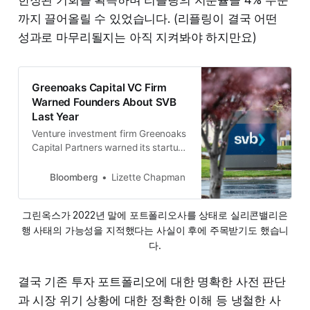
까지 끌어올릴 수 있었습니다. (리플링이 결국 어떤
성과로 마무리될지는 아직 지켜봐야 하지만요)
Greenoaks Capital VC Firm
Warned Founders About SVB
Last Year
Venture investment firm Greenoaks
Capital Partners warned its startup
founders of potential problems at
SVB Financial Group’s Silicon Valley
Bloomberg
Lizette Chapman
Bank last year, months before the
bank’s announcement that it was
그린옥스가 2022년 말에 포트폴리오사를 상태로 실리콘밸리은
selling assets to shore up capital,
행 사태의 가능성을 지적했다는 사실이 후에 주목받기도 했습니
according to an email reviewed by
Bloomberg News.
다.
결국 기존 투자 포트폴리오에 대한 명확한 사전 판단
과 시장 위기 상황에 대한 정확한 이해 등 냉철한 사