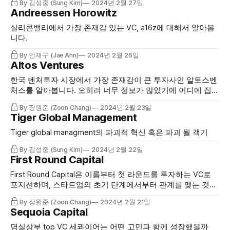
By 김성중 (Sung Kim)
2024년 2월 27일
Andreessen Horowitz
실리콘밸리에서 가장 존재감 있는 VC, a16z에 대해서 알아봅
니다.
By 안재구 (Jae Ahn)
2024년 2월 26일
Altos Ventures
한국 벤처투자 시장에서 가장 존재감이 큰 투자사인 알토스벤
처스를 알아봅니다. 오히려 너무 정보가 많았기에 어디에 집중
해야하나 싶었지만 풀어보겠습니다.
By 장원준 (Zoon Chang)
2024년 2월 23일
Tiger Global Management
Tiger global managment의 파괴적 혁신 혹은 파괴 될 객기
By 김성중 (Sung Kim)
2024년 2월 22일
First Round Capital
First Round Capital은 이름부터 첫 라운드를 투자하는 VC로
포지션하며, 스타트업의 초기 단계에서부터 관계를 맺는 것을
중요하게 생각합니다. 과연 First Round Capital은 어떤 투자를
By 장원준 (Zoon Chang)
2024년 2월 21일
하였고, 어떤 전략을 펼치고 있을까요?
Sequoia Capital
명실상부 top VC 세콰이어는 어떤 고민과 함께 성장했을까