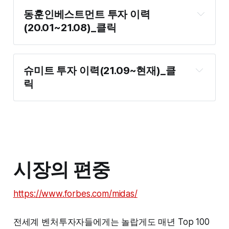
동훈인베스트먼트 투자 이력
(20.01~21.08)_클릭
21년 8월 넥스트유니콘 운영사 하프스 시리즈 A 투
자
21년 4월 그리팅 운영사 두들린 Pre-A 라운드 투자 
슈미트 투자 이력(21.09~현재)_클
리드
릭
21년 4월 스낵24 운영사 위펀 B 라운드 투자
22년 8월 블록체인 인프라 스타트업 A4X Seed 투
21년 4월 HMR기업 베지스타 시리즈 A 투자 리드
자
22년 7월 개발자 채용 인잇 서비스 위벗 시리즈 
20년 7월 스타트업-VC 플랫폼 넥스트유니콘 운영
Pre-A 투자
사 하프스 Pre-A 라운드 투자
22년 3월 이커머스 B2B SaaS Cigro 시리즈 Pre-
20년 4월 포장재 B2B 중개 플랫폼 기업 리우 Pre-
A 투자
시장의 편중
A 라운드 투자 리드
22년 2월 숙박업소 키오스크 벤디트 시리즈 A 투자
21년 11월 그리팅 운영사 두들린 시리즈 A 후속투
https://www.forbes.com/midas/
자
전세계 벤처투자자들에게는 놀랍게도 매년 Top 100