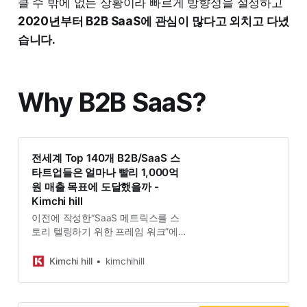
클 수 밖에 없는 상황이라 빠르게 방향성을 설정하고
2020년부터 B2B SaaS에 관심이 많다고 외치고 다녔
습니다.
Why B2B SaaS?
전세계 Top 140개 B2B/SaaS 스
타트업들은 얼마나 빨리 1,000억
원 매출 목표에 도달했을까 -
Kimchi hill
이전에 작성한“SaaS 메트릭스를 스
토리 텔링하기 위한 프레임 워크”에
서 나는 ‘전년 대비 ARR 증가율’이
B2B/SaaS 스타트업의 첫 번째 중요
Kimchi hill
kimchihill
한 지표라고 얘기한 바 있다. For
English reader, please click this link
to continue with [Path to $100m of