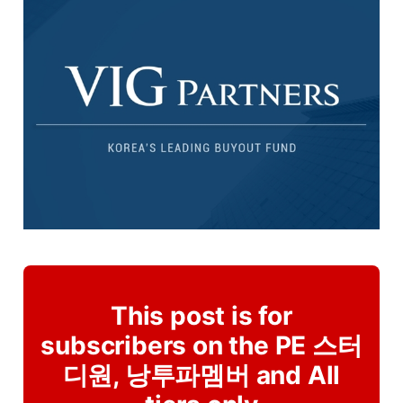
This post is for
subscribers on the PE 스터
디원, 낭투파멤버 and All