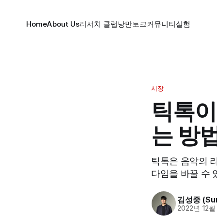
Home
About Us
리서치 클럽
낭만토크
커뮤니티
실험
시장
틱톡이
는 방
틱톡은 음악의 리
다임을 바꿀 수 
김성중 (Sun
2022년 12월