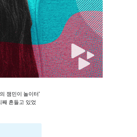
의 잼민이 놀이터'
리째 흔들고 있었