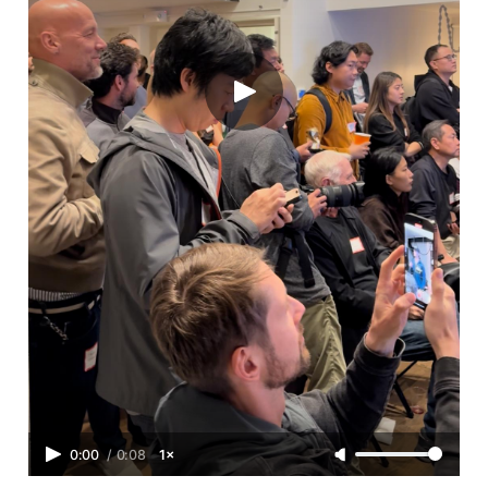
0:00
/
0:08
1×