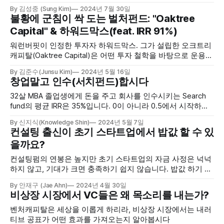
By 김성중 (Sung Kim)
2024년 7월 30일
불황에 군침이 싹 도는 벌처펀드: "Oaktree
Capital" & 하워드막스(feat. IRR 91%)
워런버핏이 인정한 투자자 하워드막스. 그가 설립한 오크트리
캐피탈(Oaktree Capital)은 어떤 투자 철학을 바탕으로 운용되
고 있을까요? 부실기업 사냥꾼이라고도 불리는 "벌처펀드". 꾸
By 김준수(Junsu Kim)
2024년 5월 16일
준히 시장을 아웃퍼폼하며, 위기에 더 강한 운용사
창업말고 인수(서치펀드)합시다
"Oaktree"에 대해 알아보겠습니다.
32살 MBA 졸업생에게 돈을 주고 회사를 인수시키는 Search
fund의 평균 IRR은 35%입니다. 0이 아니라 0.5에서 시작하고
싶은 창업가 혹은 예비창업가(CEO staff)에게 Search fund를
By 신지식(Knowledge Shin)
2024년 5월 7일
추천합니다.
컨설팅 출신이 초기 스타트업에서 밥값 할 수 있
을까요?
컨설팅펌의 연봉은 높지만 초기 스타트업의 자금 사정은 넉넉
하지 않고, 기대가 크면 충족하기 쉽지 않습니다. 밥값 하기 위
해 노력하는 과정에서 느낀 점을 담아 봤습니다.
By 안재구 (Jae Ahn)
2024년 4월 30일
비상장 시장에서 VC들은 왜 목소리를 내는가?
벤처캐피탈은 세상을 이롭게 하리라, 비상장 시장에서는 내러
티브 공표가 어떤 효과를 가져오는지 알아봅시다