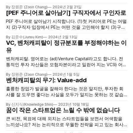
By 장원준 (Zoon Chang)
2024년 2월 21일
[PEF 주니어로 살아남기] 구직자에서 구인자로
PEF 주니어로 살아남기 시작합니다. (1)첫 커리어로 PE는 어떨
지 (2)구직자 입장에서 PE는 어떤 것을 고민해야 할지 (3)구인
자 입장에서 PE 인사 담당자는 어떤 점을 고려할지 (4)결국 PE
By 김준수(Junsu Kim)
2024년 2월 13일
일을 하며 Skin in the Game을 어떤 자세로 임하게 되는지 함
VC, 벤처캐피탈이 정규분포를 부정해야하는 이
께 알아보시죠!
유
벤처캐피탈. 영어로는 (ad)Venture Capital라고도 합니다. 전
통적인 투자 자산들은 모험자본이라고 일컫어 지는 VC와 어떤
점이 다를까요? VC를 이해하기 위한 첫 발자국 Power law, 멱
By 장원준 (Zoon Chang)
2024년 1월 5일
법칙을 알아봅시다.
벤처캐피탈의 무기: Value-add
훌륭한 창업가 발굴을 잘해야 한다는 것은 알지만, 투자한 회
사를 잘 도우면 좋다는 사실을 모두가 알지는 못하는 것 같습
니다. 차세대 쿠팡에 Seed 투자할 수 있는 기회를 잡기 위해
By 신지식(Knowledge Shin)
2023년 10월 18일
서, 그리고 잘할 그 곳을 더 잘되게 하기 위해서 Value-add에
꿈이 작은 스타트업은 느릴 수 밖에 없습니다
대해 더 고민해보면 좋을 것 같습니다.
큰 비전, 목표에 대해 외치는 스타트업들을 보면서 어색함을
느끼셨나요? 저는 논리적으로 우월한 전략을 피고 있는 회사
들이라고 생각하게 되어서 그 내용을 풀어보았습니다.