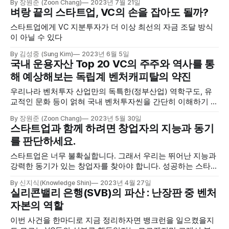
By 장원준 (Zoon Chang)
2023년 7월 21일
벼랑 끝의 스타트업, VC의 손을 잡아도 될까?
스타트업에게 VC 지분투자가 더 이상 최선의 자금 조달 방식
이 아닐 수 있다
By 김성중 (Sung Kim)
2023년 6월 5일
국내 운용자산 Top 20 VC의 주주와 역사를 통
해 예상해보는 독립계 벤처캐피탈의 약진
우리나라 벤처투자 산업만의 독특한(정부산업) 역학구도, 유
교적인 문화 등이 얽혀 국내 벤처투자씬을 간단히 이해하기 어
려운데 다른 패턴들과 현황에서 미래가 어떻게 될지 국내 Top
By 장원준 (Zoon Chang)
2023년 5월 30일
20 AUM을 형성한 VC들을 분석하면서 알아보았습니다. 정부
스타트업과 함께 하려면 창업자의 지능과 동기
출연기관 or 종합금융회사로 부터 시작하였지만 결국은 독립
를 판단하세요.
계 벤처캐피탈들이 득세할 세상이 올 것 같습니다.
스타트업은 너무 불확실합니다. 그래서 우리는 뛰어난 지능과
강력한 동기가 있는 창업자를 찾아야 합니다. 성공하는 스타트
업의 창업자는 모두 뛰어나지만, 실패하는 스타트업의 이유는
By 신지식(Knowledge Shin)
2023년 4월 27일
다양하기 때문입니다.
실리콘밸리 은행(SVB)의 파산 : 난장판 중 벤처
자본의 역할
이번 사건을 한마디로 지금 정리하자면 뱅크런을 일으켰을지