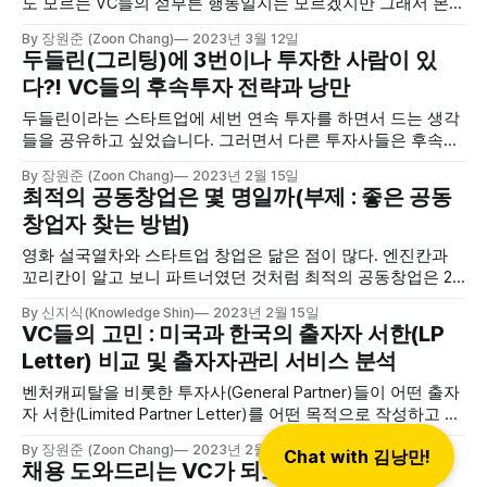
도 모르는 VC들의 섣부른 행동일지는 모르겠지만 그래서 본인
포트폴리오들에게는 안정성을 더해줬으니 저는 이런 냉혹한
By 장원준 (Zoon Chang)
2023년 3월 12일
세상에서는 당연히 취해야 할 전략이라고 봅니다.
두들린(그리팅)에 3번이나 투자한 사람이 있
다?! VC들의 후속투자 전략과 낭만
두들린이라는 스타트업에 세번 연속 투자를 하면서 드는 생각
들을 공유하고 싶었습니다. 그러면서 다른 투자사들은 후속투
자를 어떤 사유로 어떻게 쓰는지 알아보았습니다. 마지막은 미
By 장원준 (Zoon Chang)
2023년 2월 15일
래가 기대되는 투자사를 featured 했습니다.
최적의 공동창업은 몇 명일까(부제 : 좋은 공동
창업자 찾는 방법)
영화 설국열차와 스타트업 창업은 닮은 점이 많다. 엔진칸과
꼬리칸이 알고 보니 파트너였던 것처럼 최적의 공동창업은 2
인이라고 생각한다.
By 신지식(Knowledge Shin)
2023년 2월 15일
VC들의 고민 : 미국과 한국의 출자자 서한(LP
Letter) 비교 및 출자자관리 서비스 분석
벤처캐피탈을 비롯한 투자사(General Partner)들이 어떤 출자
자 서한(Limited Partner Letter)를 어떤 목적으로 작성하고 어
떤 정보를 어떤 맥락으로 전달하는지 궁금하여 조사하게 되었
By 장원준 (Zoon Chang)
2023년 2월 3일
Chat with 김낭만!
습니다. 미국은 솔직한 투자사의 생각 공유와 시장 데이터 중
채용 도와드리는 VC가 되고자 합니다.
심의 보고를 하였고, 국내는 행정적 편의를 위한 보고 구조가