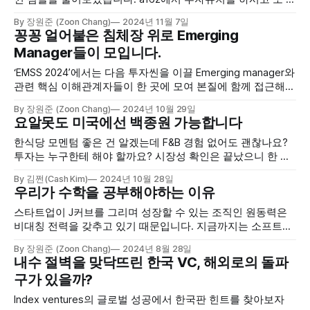
른 팀은 수십만 고객 분들을 몇달만에 만족시킨 서비스 개발
By 장원준 (Zoon Chang)
2024년 11월 7일
및 운영, 저도 저만의 길을 가고 있습니다. 결국 더 멀리가고 크
꽁꽁 얼어붙은 침체장 위로 Emerging
게 가려면 혼자가는 것이 아니라 같이하며 화학작용을 최대한
Manager들이 모입니다.
늘려야 하는 것 같습니다.
‘EMSS 2024’에서는 다음 투자씬을 이끌 Emerging manager와
관련 핵심 이해관계자들이 한 곳에 모여 본질에 함께 접근해보
고자 합니다.
By 장원준 (Zoon Chang)
2024년 10월 29일
요알못도 미국에선 백종원 가능합니다
한식당 모멘텀 좋은 건 알겠는데 F&B 경험 없어도 괜찮나요?
투자는 누구한테 해야 할까요? 시장성 확인은 끝났으니 한 단
계 더 들어가봅시다. K푸드 실전편입니다.
By 김쩐(Cash Kim)
2024년 10월 28일
우리가 수학을 공부해야하는 이유
스타트업이 J커브를 그리며 성장할 수 있는 조직인 원동력은
비대칭 전력을 갖추고 있기 때문입니다. 지금까지는 소프트웨
어 개발자가 가장 눈에 쉽게 들어오던 시절이었는데 기술의 발
By 장원준 (Zoon Chang)
2024년 8월 28일
전으로 점점 전력이 대칭화 되고 있습니다. 이 시대에는 스타
내수 절벽을 맞닥뜨린 한국 VC, 해외로의 돌파
트업의 비대칭 전력은 어디에서 올까요?
구가 있을까?
Index ventures의 글로벌 성공에서 한국판 힌트를 찾아보자