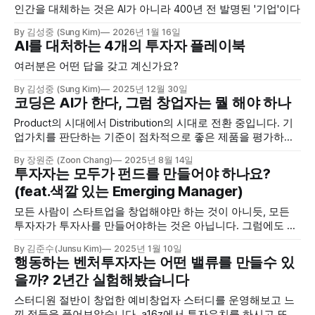
인간을 대체하는 것은 AI가 아니라 400년 전 발명된 '기업'이다
By 김성중 (Sung Kim)
2026년 1월 16일
AI를 대처하는 4개의 투자자 플레이북
여러분은 어떤 답을 갖고 계신가요?
By 김성중 (Sung Kim)
2025년 12월 30일
코딩은 AI가 한다, 그럼 창업자는 뭘 해야 하나
Product의 시대에서 Distribution의 시대로 전환 중입니다. 기
업가치를 판단하는 기준이 점차적으로 좋은 제품을 평가하던
프레임워크에서 좋은 유통으로 바뀌면 Valuation 로직은 어떻
By 장원준 (Zoon Chang)
2025년 8월 14일
게 바뀔까요?
투자자는 모두가 펀드를 만들어야 하나요?
(feat.색깔 있는 Emerging Manager)
모든 사람이 스타트업을 창업해야만 하는 것이 아니듯, 모든
투자자가 투자사를 만들어야하는 것은 아닙니다. 그럼에도 누
가 왜 투자사를 만들어 세상을 바꿔나갈까요? 색깔있는
By 김준수(Junsu Kim)
2025년 1월 10일
Emerging Manager가 되기 위해선 어떤 고민을 해야할까요?
행동하는 벤처투자자는 어떤 밸류를 만들수 있
을까? 2년간 실험해봤습니다
스터디원 절반이 창업한 예비창업자 스터디를 운영해보고 느
낀 점들을 풀어보았습니다. a16z에서 투자유치를 하시고 또 다