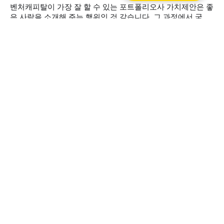
어느정도 형성되어있는 것 같습니다.
벤처캐피탈이 가장 잘 할 수 있는 포트폴리오사 가치제안은 좋
은 사람을 소개해 주는 행위인 것 같습니다. 그 과정에서 국내,
해외에선 어떤 사례가 있고 저는 어떤 시도를 하려고 하는지
By 장원준 (Zoon Chang)
2023년 1월 18일
남기려고 합니다. 앞으로 만나는 스타트업에 좋은 가치를 더하
벼랑 끝의 VC 산업
실 모든 분들을 서로 더 잘만날 수 있는 중매쟁이가 되어보겠
습니다.
VC 산업은 중요한 분기점을 맞이하였습니다.
By 김성중 (Sung Kim)
2022년 12월 30일
경기 침체에 각광 받는 대기업 CVC는 구원자일
까요? 아니요.
대기업 CVC가 경기침체 국면에서 새로운 구원자로 평가받지
만 장단이 있는 투자처입니다. 구조적 한계와 국내 경영환경이
한계를 만드는 이유다 보니 잘 고민해보시고 좋은 의사결정을
By 장원준 (Zoon Chang)
2022년 12월 14일
할 수 있으면 좋겠습니다.
재앙이 될 스타트업을 피하기 위한 체크리스트
미국 유명 VC가 올린 FTX와 같은 스타트업의 특징 10가지를
보면서 27년의 노하우를 습득해봅시다. 1개씩 보면 일반적일
수 있는 문젠데 문진표로 보니 마음에 더 와닿네요
By 장원준 (Zoon Chang)
2022년 11월 29일
큰 투자사와 인기있는(낭만있는) 투자사의 차
이 (feat. youtube 2005년 투심 보고서 분석)