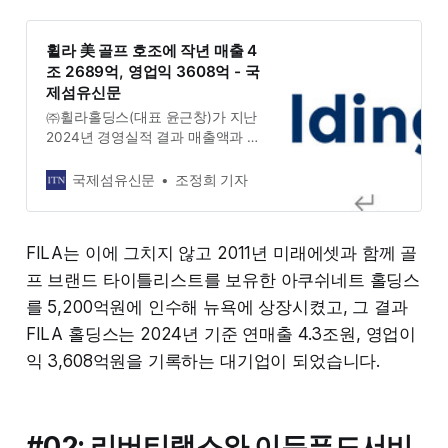
휠라 美 골프 호조에 작년 매출 4
조 2689억, 영업익 3608억 - 국
제섬유신문
㈜휠라홀딩스(대표 윤근창)가 지난
2024년 경영실적 결과 매출액과 영
업이익이 모두 증가한 것으로 알려졌
다. 지난 21일 공시를 통해 2024년
국제섬유신문
조정희 기자
경영실적을 발표한
FILA는 이에 그치지 않고 2011년 미래에셋과 함께 골
프 브랜드 타이틀리스트를 보유한 아쿠쉬네트 홀딩스
를 5,200억원에 인수해 뉴욕에 상장시켰고, 그 결과
FILA 홀딩스는 2024년 기준 연매출 4.3조원, 영업이
익 3,608억원을 기록하는 대기업이 되었습니다.
#02: 리버티랩스와 이든푸드서비