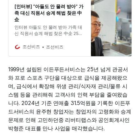
[인터뷰] “아들도 안 물려 받아” 가
족 대신 직원서 승계 해법 찾은 中
企
인터뷰 아들도 안 물려 받아 가족 대
신 직원서 승계 해법 찾은 中企 25년
위탁 급식 외길 이든푸드, 리버티랩
스 품으로 지분 100% 인수 후 10년에
조선비즈
조선비즈
걸쳐 직원에게 이양 단기 성장보다
안정성 추구해 기업 영속 목표
1999년 설립된 이든푸든서비스는 25년 넘게 관공서
와 프로 스포츠 구단을 대상으로 급식을 제공해왔으
며, 급식에서 확장해 위생 관리/식자재 관리/물류 시
스템 등을 관리해줘 고객사의 인력 부담을 줄여왔습
니다. 2024년 기준 연매출 31.5억원을 기록한 이든푸
드서비스의 윤주현 창업자는 창업자의 고령화와 승계
문제로 인해 고민하던중 리버티랩스와 공인회계사인
박형준 대표를 만나 사업을 매각했습니다.