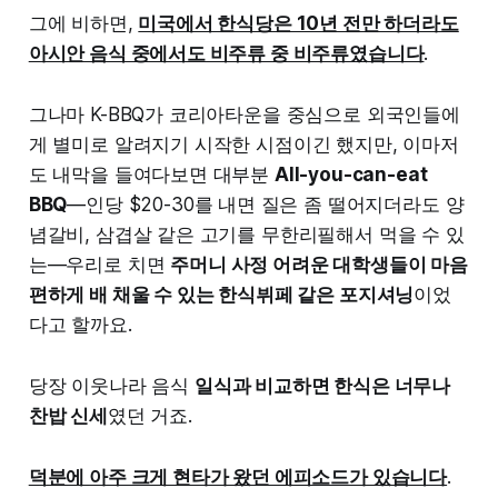
그에 비하면,
미국에서 한식당은 10년 전만 하더라도
아시안 음식 중에서도 비주류 중 비주류였습니다
.
그나마 K-BBQ가 코리아타운을 중심으로 외국인들에
게 별미로 알려지기 시작한 시점이긴 했지만, 이마저
도 내막을 들여다보면 대부분
All-you-can-eat
BBQ
—인당 $20-30를 내면 질은 좀 떨어지더라도 양
념갈비, 삼겹살 같은 고기를 무한리필해서 먹을 수 있
는—우리로 치면
주머니 사정 어려운 대학생들이 마음
편하게 배 채울 수 있는 한식뷔페 같은 포지셔닝
이었
다고 할까요.
당장 이웃나라 음식
일식과 비교하면 한식은 너무나
찬밥 신세
였던 거죠.
덕분에 아주 크게 현타가 왔던 에피소드가 있습니다
.