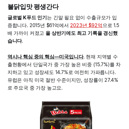
불닭입맛 평생간다
글로벌 K푸드 인기
는 긴말 필요 없이 수출규모가 입
증합니다. 2015년 $61억에서
2023년 $92억
으로 1.5
배 가까이 커졌고
올 상반기에도 최고 기록을 경신했
습니다
.
역시나 핵심 중의 핵심—미국입니다
. 현재 지역별 수
출현황에서 단일국가 중 가장 높은 비중 (15.7%)를 차
지하고 있고 성장세도 14.7%로 여전히 가파릅니다.
유럽은 아직 미국 절반 수준이지만, 성장률이 27.4%
로 주요국 중 가장 높고요.