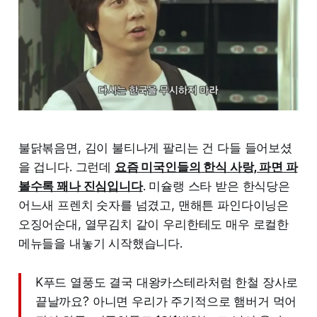
불닭볶음면, 김이 불티나게 팔리는 건 다들 들어보셨
을 겁니다. 그런데
요즘 미국인들의 한식 사랑, 파면 파
볼수록 꽤나 진심입니다
. 미슐랭 스타 받은 한식당은
어느새 프렌치 숫자를 넘겼고, 맨해튼 파인다이닝은
오징어순대, 열무김치 같이 우리한테도 매우 로컬한
메뉴들을 내놓기 시작했습니다.
K푸드 열풍도 결국 대왕카스테라처럼 한철 장사로
끝날까요? 아니면 우리가 주기적으로 햄버거 먹어