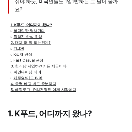
줘야 하듯, 미국인들도 1일1밥하는 그 날이 올까
요?
1. K푸드, 어디까지 왔나?
불닭입맛 평생간다
달라진 한식 위상
2. 대체 왜 잘 되는건데?
TL;DR
K컬처 관점
Fast Casual 관점
3. 한식당 사업하려거든 지금이다
파인다이닝 티어
캐주얼/미드 티어
4. 국뽕 빼고 봐도 충분하다
5. 에필로그: 요리전쟁은 이제 시작이다
1. K푸드, 어디까지 왔나?