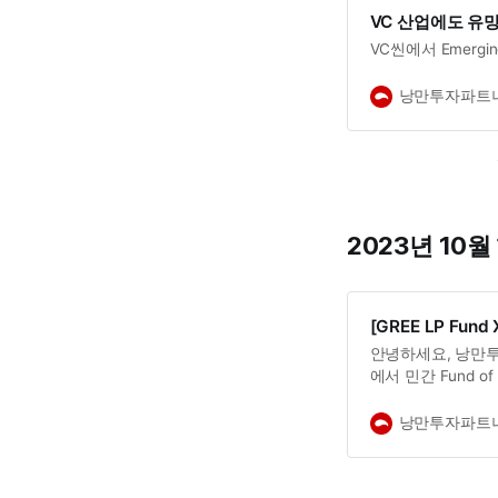
VC 산업에도 유
VC씬에서 Emerg
낭만투자파트
2023년 10월
[GREE LP Fund
안녕하세요, 낭만
에서 민간 Fund of
투자를 하시는 김
팅하게 되었습니다
낭만투자파트
에 대한 인사이트를
를 운영 중이시기도
주시니 위