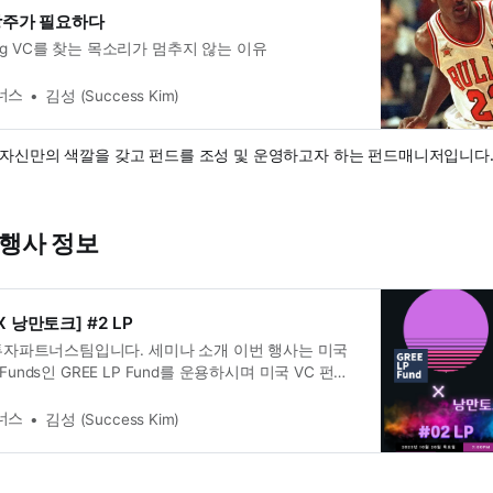
망주가 필요하다
ing VC를 찾는 목소리가 멈추지 않는 이유
너스
김성 (Success Kim)
자신만의 색깔을 갖고 펀드를 조성 및 운영하고자 하는 펀드매니저입니다
 행사 정보
 X 낭만토크] #2 LP
투자파트너스팀입니다. 세미나 소개 이번 행사는 미국
 Funds인 GREE LP Fund를 운용하시며 미국 VC 펀드
영록 파트너님의 주도로 낭만투자파트너스가 함께 호스
. 김영록 파트너님은 미국의 스타트업 및 벤처캐피탈
너스
김성 (Success Kim)
 주로 공유하시는 ‘김영록의 테크인사이트’ 뉴스레터
 합니다. (미국 현지의 생생한 이야기들을 자주 들려