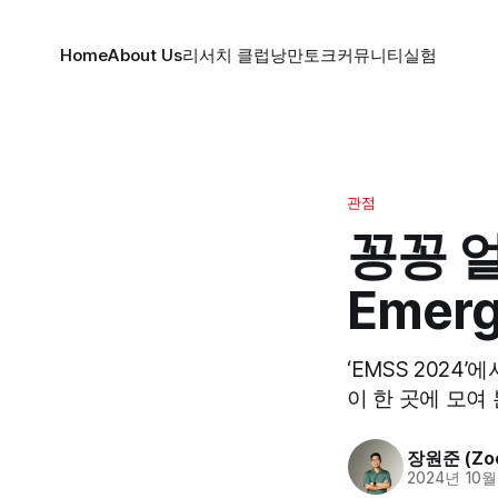
Home
About Us
리서치 클럽
낭만토크
커뮤니티
실험
관점
꽁꽁 
Emer
‘EMSS 2024
이 한 곳에 모여
장원준 (Zoo
2024년 10월