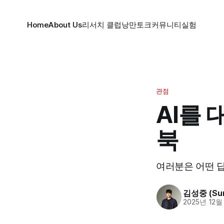
Home
About Us
리서치 클럽
낭만토크
커뮤니티
실험
관점
AI를
북
여러분은 어떤 
김성중 (Sun
2025년 12월