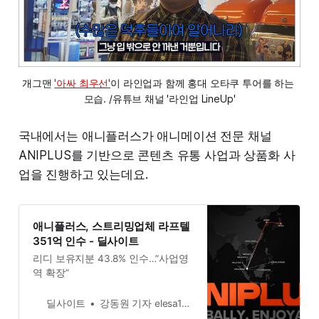
개그맨 
'아싸 최우선'
이 라인업과 함께 홍대 오타쿠 투어를 하는 
모습. /유튜브 채널 '라인업 LineUp'
국내에서는 애니플러스가 애니메이션 전문 채널
ANIPLUS를 기반으로 콘텐츠 유통 사업과 상품화 사
업을 진행하고 있는데요.
애니플러스, 스트리밍업체 라프텔
351억 인수 - 딜사이트
리디 보유지분 43.8% 인수…”사업영
역 확장”
딜사이트
강동원 기자 elesa1031dealsite.co.kr