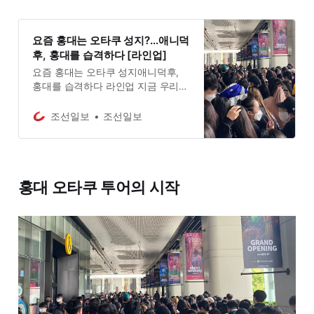
요즘 홍대는 오타쿠 성지?…애니덕
후, 홍대를 습격하다 [라인업]
요즘 홍대는 오타쿠 성지애니덕후,
홍대를 습격하다 라인업 지금 우리
홍대는클럽 말고 오타쿠 투어 유명
오타쿠가 만드는 시장, 오타쿠노믹스
조선일보
조선일보
요즘 MZ가 오타쿠·아싸를 자처하는
까닭 세상의 모든 줄서기, 라인업×아
싸 최우선
홍대 오타쿠 투어의 시작