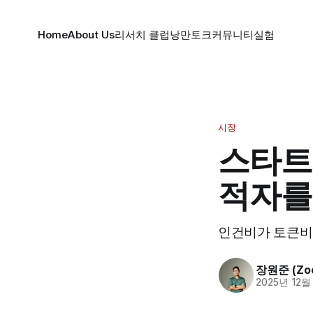
Home
About Us
리서치 클럽
낭만토크
커뮤니티
실험
시장
스타트
적자를
인건비가 토큰비
장원준 (Zoo
2025년 12월