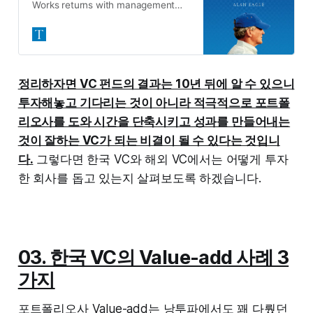
Works returns with management
lessons from legendary coach and
business executive, Bill Campbell,
whose mentoring of some of our
most successful modern
entrepreneurs has helped create
정리하자면 VC 펀드의 결과는 10년 뒤에 알 수 있으니
well over a trillion dollars in market
투자해놓고 기다리는 것이 아니라 적극적으로 포트폴
value.
리오사를 도와 시간을 단축시키고 성과를 만들어내는
것이 잘하는 VC가 되는 비결이 될 수 있다는 것입니
다.
그렇다면 한국 VC와 해외 VC에서는 어떻게 투자
한 회사를 돕고 있는지 살펴보도록 하겠습니다.
03. 한국 VC의 Value-add 사례 3
가지
포트폴리오사 Value-add는 낭투파에서도 꽤 다뤘던