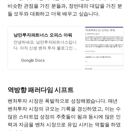
비슷한 관점을 가진 분들과, 정반대의 대답을 가진 분
들 모두와 대화하고 더욱 배우고 싶습니다.
낭만투자파트너스 오피스 아워
안녕하세요. 낭만투자파트너스입니
다. 아직 신생 벤처 투자 블로그인 저
희와 함께 시간을 보내기 위해 이곳
까지 방문해 주셔서 진심으로 감사드
Google Docs
립니다. 소중한 시간을 내어주시는
만큼 모든 분들과 함께 하고 싶지만,
부득이 하게 물리적 제약이 있어서
저희의 대화가 성장에 실질적 도움
역방향 패러다임 시프트
되시는 팀들과 우선적으로 뵙게 되었
습니다. 뵙기 이전에 저희가 지금 이
벤처투자 시장은 폭발적으로 성장해왔습니다. 매년
페이지에 도착해 계시는 분과 고민하
시는 바를 이해하기 위해 몇가지 질
벤처투자 시장의 규모는 기록을 경신하였고, 이는 수
문을 부탁드립니다. 저희 또한 열심
많은 스타트업 성장의 주춧돌이 됨과 동시에 많은 인
히 살펴보고 함께 고민할 것을 약속
력과 자금을 벤처 시장으로 유입 시키는 역할을 하였
드립니다.