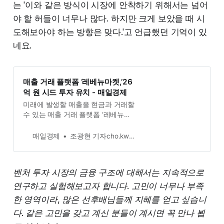
는 '이와 같은 방식이 시장에 안착하기 위해서는 넘어
야 할 허들이 너무나 많다. 하지만 크게 보았을 때 시
도해보아야 하는 방향은 맞다.'고 언급했던 기억이 있
네요.
매출 거래 플랫폼 ‘레베뉴마켓,’26
억 원 시드 투자 유치 - 매일경제
미래에 발생할 매출을 현금과 거래할
수 있는 매출 거래 플랫폼 ‘레베뉴마
켓’이 26억 원 규모의 시드 투자를 유
치했다. 이번 투자 라운드에는 크릿
매일경제
조광현 기자cho.kwanghyunmk.co.kr
벤처스, Ignite Innovation, KB인베스
트먼트, Western Technology
Investment 등 국내외 투자자들이 참
벤처 투자 시장의 금융 구조에 대해서는 지속적으로
여했다. 이로써 레베뉴마켓의 누적
투자 유치 금액은 35억 원이 됐다. 레
연구하고 실험해보고자 합니다. 고민이 너무나 부족
베
한 영역이라, 많은 선후배님들께 지혜를 얻고 싶습니
다. 같은 고민을 갖고 계신 분들이 계시면 꼭 만나 뵙